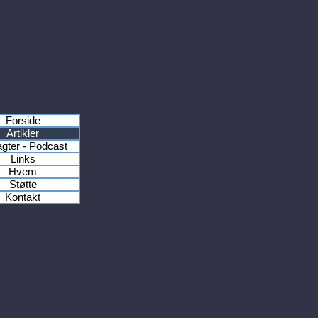
Forside
Artikler
gter - Podcast
Links
Hvem
Støtte
Kontakt