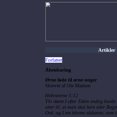
Artikler
Forfatter
Åbenbaring
Ørne føde til ørne unger
Skrevet af Ole Madsen
Hebræerne 5:12
Thi skønt I efter Tiden endog burde
atter til, at man skal lære eder Be
Ord, og I ere blevne sådanne, som t