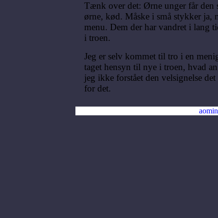
Tænk over det: Ørne unger får de
ørne, kød. Måske i små stykker ja,
menu. Dem der har vandret i lang ti
i troen.
Jeg er selv kommet til tro i en men
taget hensyn til nye i troen, hvad a
jeg ikke forstået den velsignelse det
for det.
aomin