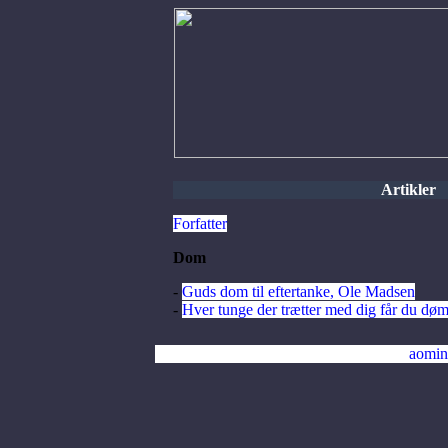
Artikler
Forfatter
Dom
-
Guds dom til eftertanke, Ole Madsen
-
Hver tunge der trætter med dig får du dø
aomin