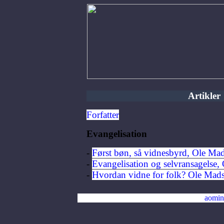
Artikler
Forfatter
Evangelisation
-
Først bøn, så vidnesbyrd, Ole Ma
-
Evangelisation og selvransagelse,
-
Hvordan vidne for folk? Ole Mad
aomin