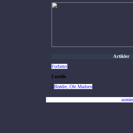
Artikler
Forfatter
Familie
-
Brødre, Ole Madsen
aomin