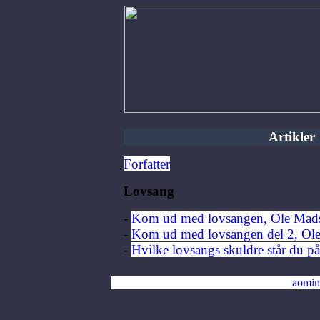
Artikler
Forfatter
Lovsang
-
Kom ud med lovsangen, Ole Mad
-
Kom ud med lovsangen del 2, Ol
-
Hvilke lovsangs skuldre står du 
aomin