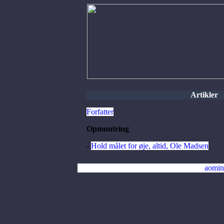
Artikler
Forfatter
Opmuntring
-
Hold målet for øje, altid, Ole Madsen
aomin