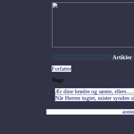
Artikler
Forfatter
Tugt
-
Ær dine brødre og søstre, ellers...
-
Når Herren tugter, mister synden 
aomin